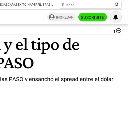
ICIAS
CARAS
EXITOÍNA
PERFIL BRASIL
INGRESAR
SUSCRIBITE
1
Fel
 y el tipo de
Nu
“Ni
Mil
 PASO
ni
na
va
a
pr
 las PASO y ensanchó el spread entre el dólar
dol
ho
|
Té