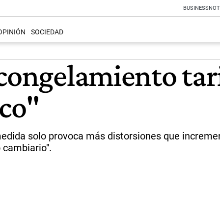
BUSINESS
NOT
OPINIÓN
SOCIEDAD
congelamiento tari
co"
 medida solo provoca más distorsiones que increm
 cambiario".