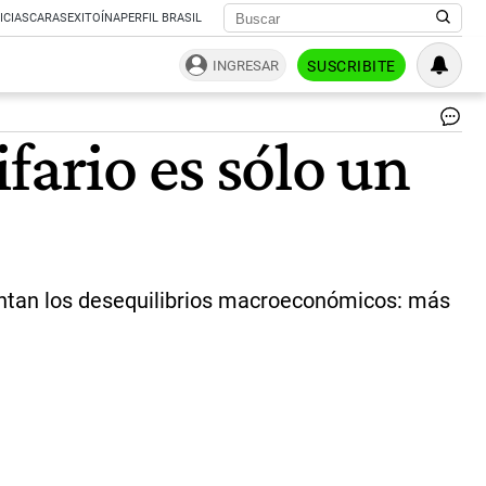
ICIAS
CARAS
EXITOÍNA
PERFIL BRASIL
INGRESAR
SUSCRIBITE
Ser
fario es sólo un
elé
|
Ce
Per
entan los desequilibrios macroeconómicos: más