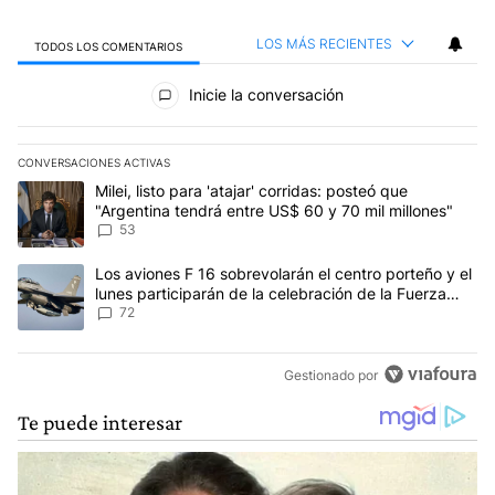
LOS MÁS RECIENTES
TODOS LOS COMENTARIOS
Todos los comentarios
Inicie la conversación
CONVERSACIONES ACTIVAS
Este listado muestra los artículos con más comentarios en los últim
Un artículo de tendencia con el título "Milei, listo para 'atajar' 
Milei, listo para 'atajar' corridas: posteó que
"Argentina tendrá entre US$ 60 y 70 mil millones"
53
Un artículo de tendencia con el título "Los aviones F 16 sobrevola
Los aviones F 16 sobrevolarán el centro porteño y el
lunes participarán de la celebración de la Fuerza
Aérea
72
Gestionado por