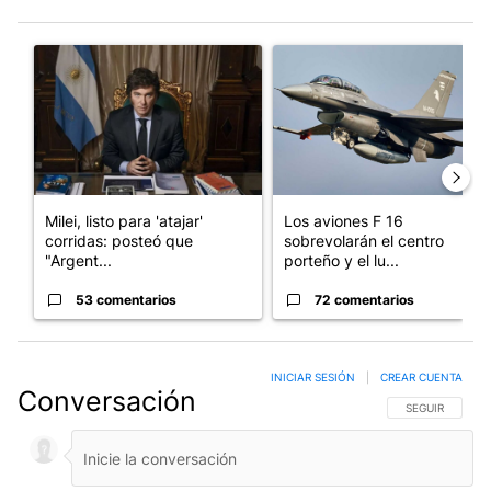
Este listado muestra los artículos con más comentarios en los últim
Un artículo de tendencia con el título "Milei, listo para 'atajar
Un artículo de tendencia con e
Milei, listo para 'atajar'
Los aviones F 16
corridas: posteó que
sobrevolarán el centro
"Argent...
porteño y el lu...
53 comentarios
72 comentarios
INICIAR SESIÓN
|
CREAR CUENTA
Conversación
SIGA ESTA CO
SEGUIR