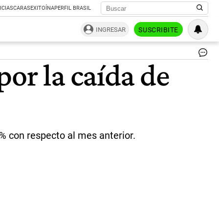
ICIAS
CARAS
EXITOÍNA
PERFIL BRASIL
INGRESAR
SUSCRIBITE
Py
or la caída de
|
Im
de
Mi
Ja
en
Pi
% con respecto al mes anterior.