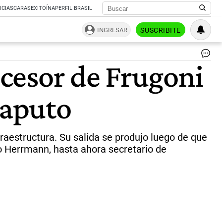
ICIAS
CARAS
EXITOÍNA
PERFIL BRASIL
INGRESAR
SUSCRIBITE
Ca
cesor de Frugoni
Te
su
me
Caputo
in
po
el
en
de
fraestructura. Su salida se produjo luego de que
la
o Herrmann, hasta ahora secretario de
ec
|
xi