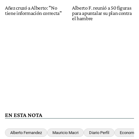
Añez cruzó a Alberto: "No
Alberto F. reunió a 50 figuras
tiene información correcta"
para apuntalar su plan contra
el hambre
EN ESTA NOTA
Alberto Fernandez
Mauricio Macri
Diario Perfil
Economia