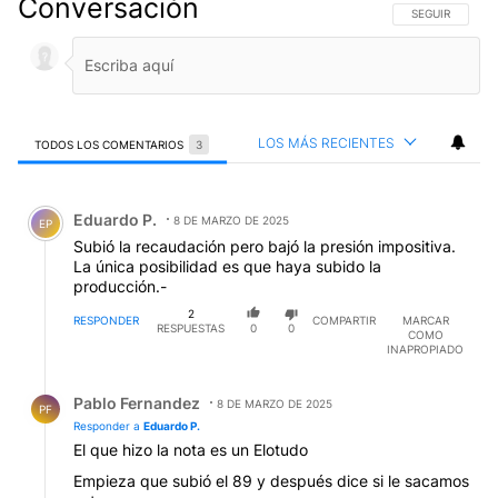
Conversación
SIGA ESTA CO
SEGUIR
LOS MÁS RECIENTES
TODOS LOS COMENTARIOS
3
Todos los comentarios
Comentario de Eduardo P..
Eduardo P.
8 DE MARZO DE 2025
EP
Subió la recaudación pero bajó la presión impositiva.
La única posibilidad es que haya subido la
producción.-
2
RESPONDER
COMPARTIR
MARCAR
RESPUESTAS
0
0
COMO
INAPROPIADO
Respuesta de Pablo Fernandez.
Pablo Fernandez
8 DE MARZO DE 2025
PF
Responder a
Eduardo P.
El que hizo la nota es un Elotudo
Empieza que subió el 89 y después dice si le sacamos