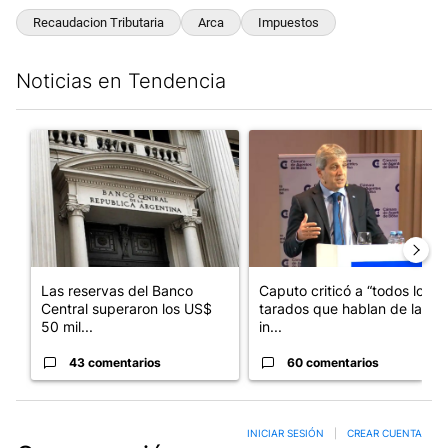
Recaudacion Tributaria
Arca
Impuestos
Noticias en Tendencia
Este listado muestra los artículos con más comentarios en los últim
Un artículo de tendencia con el título "Las reservas del Banco 
Un artículo de tendencia con e
Las reservas del Banco
Caputo criticó a “todos los
Central superaron los US$
tarados que hablan de la
50 mil...
in...
43 comentarios
60 comentarios
INICIAR SESIÓN
|
CREAR CUENTA