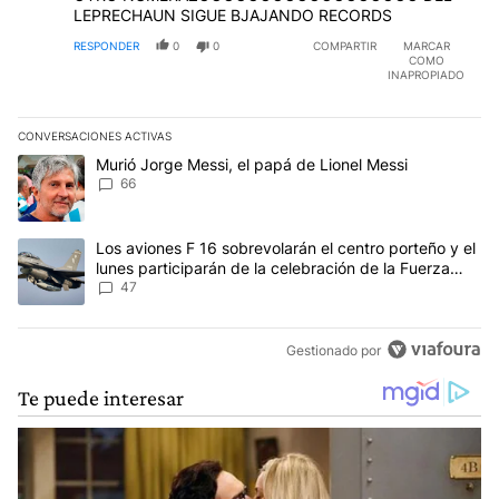
LEPRECHAUN SIGUE BJAJANDO RECORDS
RESPONDER
0
0
COMPARTIR
MARCAR
COMO
INAPROPIADO
CONVERSACIONES ACTIVAS
Este listado muestra los artículos con más comentarios en los últim
Un artículo de tendencia con el título "Murió Jorge Messi, el papá
Murió Jorge Messi, el papá de Lionel Messi
66
Un artículo de tendencia con el título "Los aviones F 16 sobrevola
Los aviones F 16 sobrevolarán el centro porteño y el
lunes participarán de la celebración de la Fuerza
Aérea
47
Gestionado por