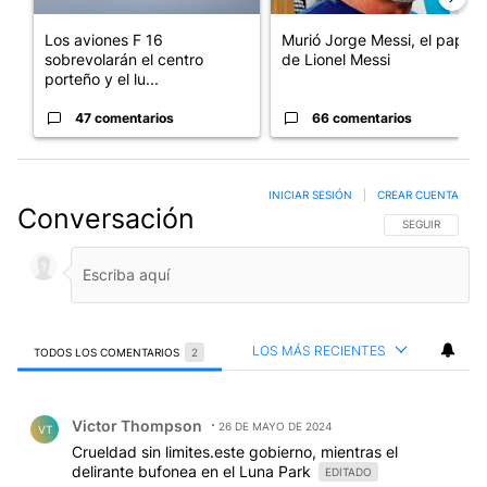
Los aviones F 16
Murió Jorge Messi, el papá
sobrevolarán el centro
de Lionel Messi
porteño y el lu...
47 comentarios
66 comentarios
INICIAR SESIÓN
|
CREAR CUENTA
Conversación
SIGA ESTA CO
SEGUIR
LOS MÁS RECIENTES
TODOS LOS COMENTARIOS
2
Todos los comentarios
Comentario de Victor Thompson.
Victor Thompson
26 DE MAYO DE 2024
VT
Crueldad sin limites.este gobierno, mientras el
delirante bufonea en el Luna Park
EDITADO