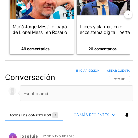
Murió Jorge Messi, el papá
Luces y alarmas en el
de Lionel Messi, en Rosario
ecosistema digital libertario
49 comentarios
26 comentarios
INICIAR SESIÓN
|
CREAR CUENTA
Conversación
SIGA ESTA CO
SEGUIR
LOS MÁS RECIENTES
TODOS LOS COMENTARIOS
2
Todos los comentarios
Comentario de jose luis.
jose luis
17 DE MAYO DE 2023
JL