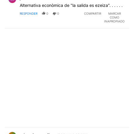
Alternativa econòmica de "la salida es ezeiza". . . . . .
RESPONDER
0
0
COMPARTIR
MARCAR
COMO
INAPROPIADO
Comentario de miguel cappello.