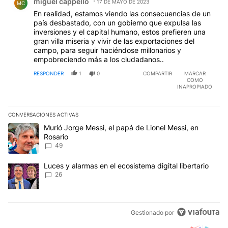
miguel cappello
17 DE MAYO DE 2023
MC
En realidad, estamos viendo las consecuencias de un
país desbastado, con un gobierno que expulsa las
inversiones y el capital humano, estos prefieren una
gran villa miseria y vivir de las exportaciones del
campo, para seguir haciéndose millonarios y
empobreciendo más a los ciudadanos..
RESPONDER
1
0
COMPARTIR
MARCAR
COMO
INAPROPIADO
CONVERSACIONES ACTIVAS
Este listado muestra los artículos con más comentarios en los últim
Un artículo de tendencia con el título "Murió Jorge Messi, el papá
Murió Jorge Messi, el papá de Lionel Messi, en
Rosario
49
Un artículo de tendencia con el título "Luces y alarmas en el ecosi
Luces y alarmas en el ecosistema digital libertario
26
Gestionado por