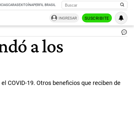
ICIAS
CARAS
EXITOÍNA
PERFIL BRASIL
INGRESAR
SUSCRIBITE
HA
ndó a los
SO
Pa
el
ma
Pe
sin
un
cu
a el COVID-19. Otros beneficios que reciben de
est
las
ac
cl
so
no
a
los
ev