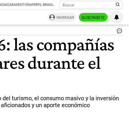
ICIAS
CARAS
EXITOÍNA
PERFIL BRASIL
INGRESAR
SUSCRIBITE
Inv
6: las compañías
en
Wa
Str
res durante el
de
Ar
|
Ce
Per
o del turismo, el consumo masivo y la inversión
e aficionados y un aporte económico