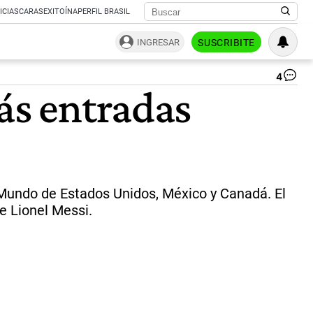
ICIAS
CARAS
EXITOÍNA
PERFIL BRASIL
INGRESAR
SUSCRIBITE
4
Se
ás entradas
Arg
|
AF
 Mundo de Estados Unidos, México y Canadá. El
e Lionel Messi.