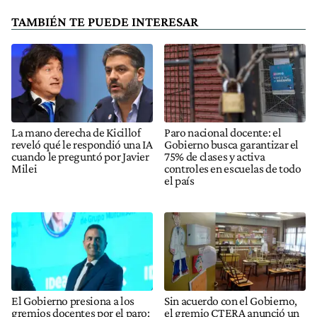
TAMBIÉN TE PUEDE INTERESAR
La mano derecha de Kicillof
Paro nacional docente: el
reveló qué le respondió una IA
Gobierno busca garantizar el
cuando le preguntó por Javier
75% de clases y activa
Milei
controles en escuelas de todo
el país
El Gobierno presiona a los
Sin acuerdo con el Gobierno,
gremios docentes por el paro:
el gremio CTERA anunció un