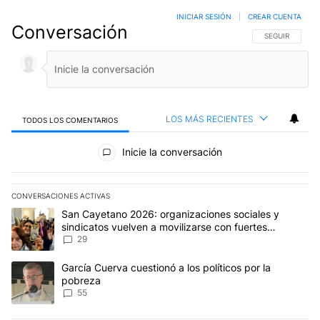
INICIAR SESIÓN
|
CREAR CUENTA
Conversación
SIGA ESTA CO
SEGUIR
LOS MÁS RECIENTES
TODOS LOS COMENTARIOS
Todos los comentarios
Inicie la conversación
CONVERSACIONES ACTIVAS
Este listado muestra los artículos con más comentarios en los últim
Un artículo de tendencia con el título "San Cayetano 2026: organi
San Cayetano 2026: organizaciones sociales y
sindicatos vuelven a movilizarse con fuertes
reclamos al Gobierno
29
Un artículo de tendencia con el título "García Cuerva cuestionó a 
García Cuerva cuestionó a los políticos por la
pobreza
55