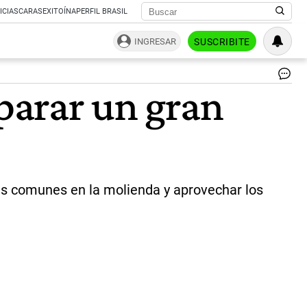
ICIAS
CARAS
EXITOÍNA
PERFIL BRASIL
INGRESAR
SUSCRIBITE
Si
eparar un gran
so
mi
de
la
co
Lib
po
ac
ores comunes en la molienda y aprovechar los
a
ben
y
de
es
en
ma
líd
del