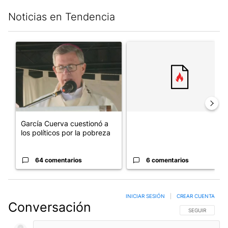
Noticias en Tendencia
Este listado muestra los artículos con más comentarios en los últim
Un artículo de tendencia con el título "García Cuerva cuestionó 
Un artículo de tendencia con el
García Cuerva cuestionó a
los políticos por la pobreza
64 comentarios
6 comentarios
INICIAR SESIÓN
|
CREAR CUENTA
Conversación
SIGA ESTA CO
SEGUIR