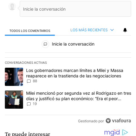
LOS MÁS RECIENTES
TODOS LOS COMENTARIOS
Todos los comentarios
Inicie la conversación
CONVERSACIONES ACTIVAS
Este listado muestra los artículos con más comentarios en los últim
Un artículo de tendencia con el título "Los gobernadores marcan l
Los gobernadores marcan límites a Milei y Massa
reaparece en la trastienda de las negociaciones
88
Un artículo de tendencia con el título "Milei mencionó por segunda
Milei mencionó por segunda vez al Rodrigazo en tres
días y justificó su plan económico: “Era el peor
escenario posible”
19
Gestionado por