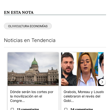
EN ESTA NOTA
OLIVICULTURA ECONOMÍAS
Noticias en Tendencia
Este listado muestra los artículos con más comentarios en los últim
Un artículo de tendencia con el título "Dónde serán los cortes p
Un artículo de tendencia con e
Dónde serán los cortes por
Grabois, Moreau y Lousteau
la movilización en el
celebraron el revés del
Congre...
Gobi...
13 comentarios
54 comentarios