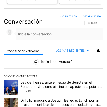
INICIAR SESIÓN
|
CREAR CUENTA
Conversación
SIGA ESTA CO
SEGUIR
LOS MÁS RECIENTES
TODOS LOS COMENTARIOS
Todos los comentarios
Inicie la conversación
CONVERSACIONES ACTIVAS
Este listado muestra los artículos con más comentarios en los últim
Un artículo de tendencia con el título "Ley de Tierras: ante el ri
Ley de Tierras: ante el riesgo de derrota en el
Senado, el Gobierno eliminó el capítulo más polémico
del proyecto
319
Un artículo de tendencia con el título "Di Tullio impugnó a Joaqu
Di Tullio impugnó a Joaquín Benegas Lynch por un
presunto conflicto de intereses en el debate de la