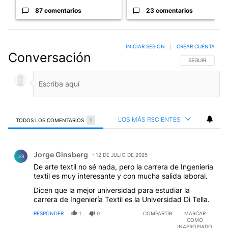
87 comentarios
23 comentarios
INICIAR SESIÓN
|
CREAR CUENTA
Conversación
SIGA ESTA CO
SEGUIR
LOS MÁS RECIENTES
TODOS LOS COMENTARIOS
1
Todos los comentarios
Comentario de Jorge Ginsberg.
Jorge Ginsberg
12 DE JULIO DE 2025
JG
De arte textil no sé nada, pero la carrera de Ingeniería
textil es muy interesante y con mucha salida laboral.
Dicen que la mejor universidad para estudiar la
carrera de Ingeniería Textil es la Universidad Di Tella.
RESPONDER
1
0
COMPARTIR
MARCAR
COMO
INAPROPIADO