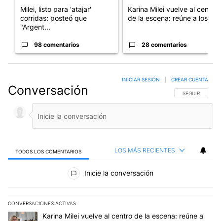
Milei, listo para 'atajar'
Karina Milei vuelve al centro
corridas: posteó que
de la escena: reúne a los...
"Argent...
98 comentarios
28 comentarios
INICIAR SESIÓN
|
CREAR CUENTA
Conversación
SIGA ESTA CO
SEGUIR
LOS MÁS RECIENTES
TODOS LOS COMENTARIOS
Todos los comentarios
Inicie la conversación
CONVERSACIONES ACTIVAS
Este listado muestra los artículos con más comentarios en los últim
Un artículo de tendencia con el título "Karina Milei vuelve al cen
Karina Milei vuelve al centro de la escena: reúne a