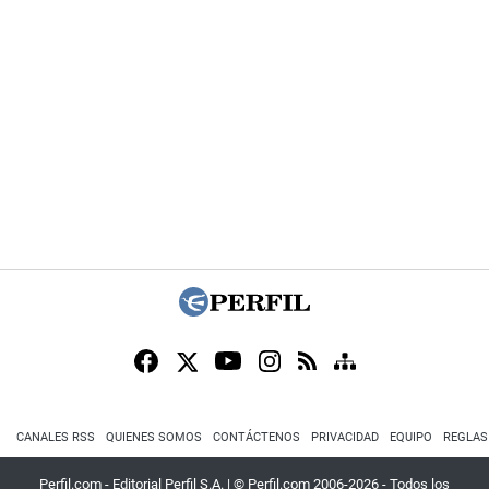
CANALES RSS
QUIENES SOMOS
CONTÁCTENOS
PRIVACIDAD
EQUIPO
REGLAS
Perfil.com - Editorial Perfil S.A.
| © Perfil.com 2006-2026 - Todos los