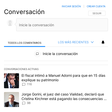
INICIAR SESIÓN
|
CREAR CUENTA
Conversación
SIGA ESTA CO
SEGUIR
LOS MÁS RECIENTES
TODOS LOS COMENTARIOS
Todos los comentarios
Inicie la conversación
CONVERSACIONES ACTIVAS
Este listado muestra los artículos con más comentarios en los últim
Un artículo de tendencia con el título "El fiscal intimó a Manuel 
El fiscal intimó a Manuel Adorni para que en 15 días
explique su patrimonio
116
Un artículo de tendencia con el título "Jorge Gorini, el juez del
Jorge Gorini, el juez del caso Vialidad, declaró que
Cristina Kirchner está pagando las consecuencias de
cometer "un delito comprobado"
98