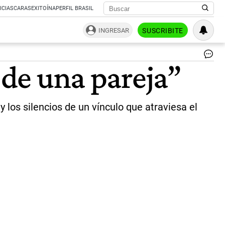
ICIAS
CARAS
EXITOÍNA
PERFIL BRASIL
INGRESAR
SUSCRIBITE
AC
 de una pareja”
He
co
un
pe
 los silencios de un vínculo que atraviesa el
at
po
du
me
y
un
cri
em
qu
re
|
GZ
Pr