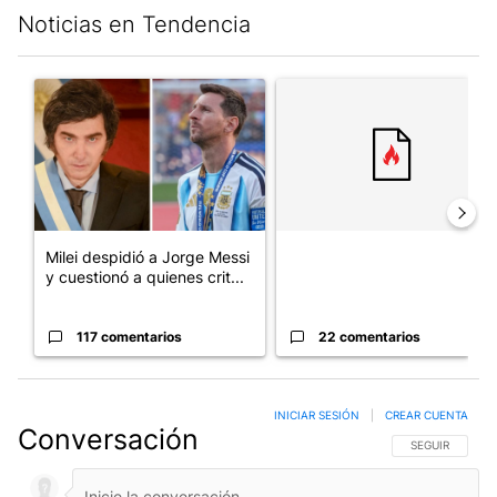
Noticias en Tendencia
Este listado muestra los artículos con más comentarios en los últim
Un artículo de tendencia con el título "Milei despidió a Jorge 
Un artículo de tendencia con el
Milei despidió a Jorge Messi
y cuestionó a quienes crit...
117 comentarios
22 comentarios
INICIAR SESIÓN
|
CREAR CUENTA
Conversación
SIGA ESTA CO
SEGUIR