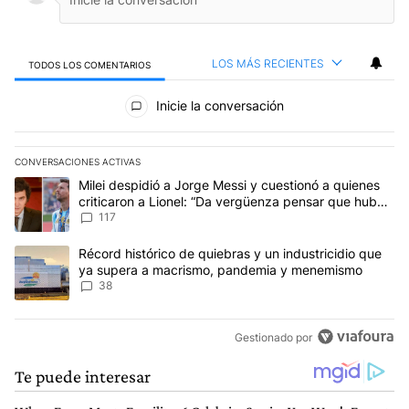
LOS MÁS RECIENTES
TODOS LOS COMENTARIOS
Todos los comentarios
Inicie la conversación
CONVERSACIONES ACTIVAS
Este listado muestra los artículos con más comentarios en los últim
Un artículo de tendencia con el título "Milei despidió a Jorge Mes
Milei despidió a Jorge Messi y cuestionó a quienes
criticaron a Lionel: “Da vergüenza pensar que hubo
anti-Messi”
117
Un artículo de tendencia con el título "Récord histórico de quie
Récord histórico de quiebras y un industricidio que
ya supera a macrismo, pandemia y menemismo
38
Gestionado por