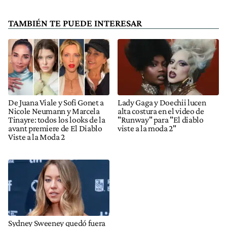
TAMBIÉN TE PUEDE INTERESAR
De Juana Viale y Sofi Gonet a
Lady Gaga y Doechii lucen
Nicole Neumann y Marcela
alta costura en el video de
Tinayre: todos los looks de la
"Runway" para "El diablo
avant premiere de El Diablo
viste a la moda 2"
Viste a la Moda 2
Sydney Sweeney quedó fuera