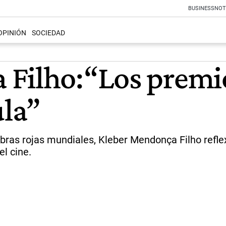
BUSINESS
NOT
OPINIÓN
SOCIEDAD
 Filho:“Los premi
ula”
mbras rojas mundiales, Kleber Mendonça Filho refl
el cine.