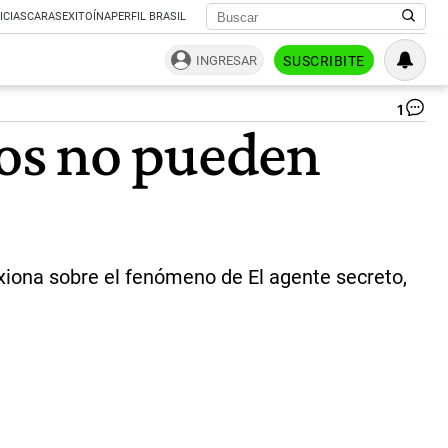
ICIAS
CARAS
EXITOÍNA
PERFIL BRASIL
INGRESAR
SUSCRIBITE
1
Ga
os no pueden
El
rea
bra
vis
los
Pr
Pla
do
exiona sobre el fenómeno de El agente secreto,
re
el
ext
rec
int
del
fil
|
GZ