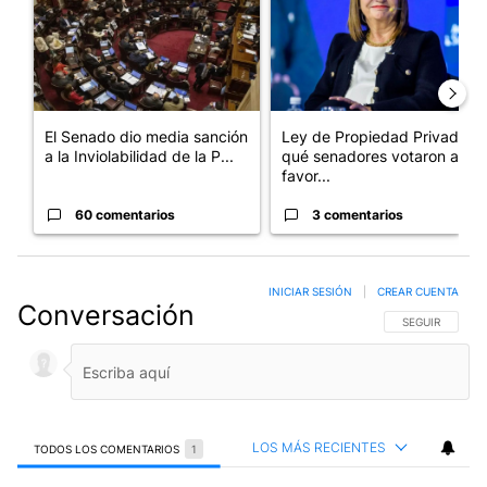
El Senado dio media sanción
Ley de Propiedad Privada:
a la Inviolabilidad de la P...
qué senadores votaron a
favor...
60 comentarios
3 comentarios
INICIAR SESIÓN
|
CREAR CUENTA
Conversación
SIGA ESTA CO
SEGUIR
LOS MÁS RECIENTES
TODOS LOS COMENTARIOS
1
Todos los comentarios