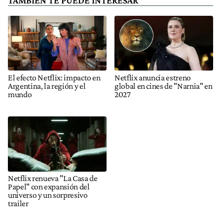
TAMBIÉN TE PUEDE INTERESAR
El efecto Netflix: impacto en
Netflix anuncia estreno
Argentina, la región y el
global en cines de "Narnia" en
mundo
2027
Netflix renueva "La Casa de
Papel" con expansión del
universo y un sorpresivo
trailer