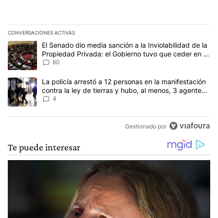
CONVERSACIONES ACTIVAS
Este listado muestra los artículos con más comentarios en los últim
Un artículo de tendencia con el título "El Senado dio media sanci
El Senado dio media sanción a la Inviolabilidad de la
Propiedad Privada: el Gobierno tuvo que ceder en la
Ley del Manejo del Fuego
60
Un artículo de tendencia con el título "La policía arrestó a 12 per
La policía arrestó a 12 personas en la manifestación
contra la ley de tierras y hubo, al menos, 3 agentes
heridos
4
Gestionado por