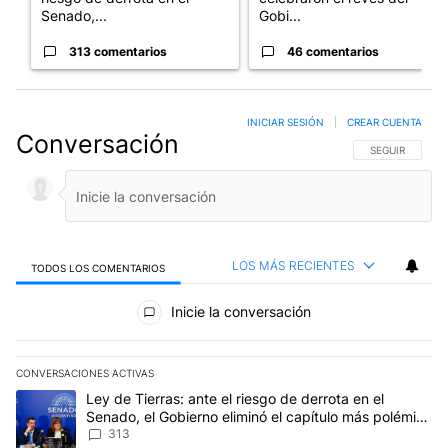
Senado,...
Gobi...
313 comentarios
46 comentarios
INICIAR SESIÓN
|
CREAR CUENTA
Conversación
SIGA ESTA CO
SEGUIR
LOS MÁS RECIENTES
TODOS LOS COMENTARIOS
Todos los comentarios
Inicie la conversación
CONVERSACIONES ACTIVAS
Este listado muestra los artículos con más comentarios en los últim
Un artículo de tendencia con el título "Ley de Tierras: ante el ri
Ley de Tierras: ante el riesgo de derrota en el
Senado, el Gobierno eliminó el capítulo más polémico
del proyecto
313