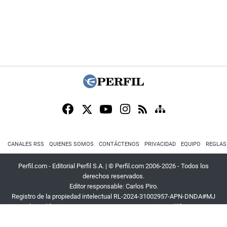
CANALES RSS
QUIENES SOMOS
CONTÁCTENOS
PRIVACIDAD
EQUIPO
REGLAS
Perfil.com - Editorial Perfil S.A.
| © Perfil.com 2006-2026 - Todos los
derechos reservados.
Editor responsable: Carlos Piro.
Registro de la propiedad intelectual RL-2024-31002957-APN-DNDA#MJ
Dirección:
California 2715
,
C1289ABI
,
CABA, Argentina
| Teléfono:
+54 9 11
3453 4567
| E-mail:
atencion@perfil.com