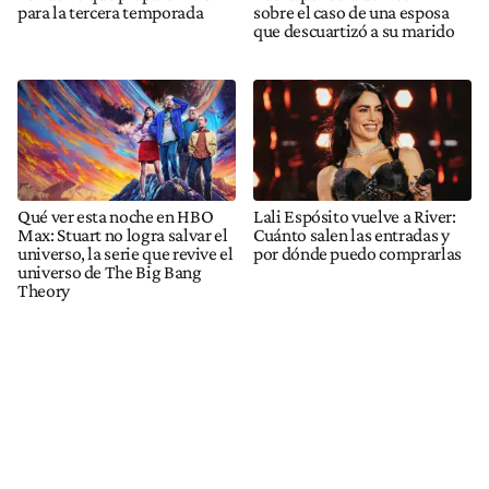
para la tercera temporada
sobre el caso de una esposa
que descuartizó a su marido
Qué ver esta noche en HBO
Lali Espósito vuelve a River:
Max: Stuart no logra salvar el
Cuánto salen las entradas y
universo, la serie que revive el
por dónde puedo comprarlas
universo de The Big Bang
Theory