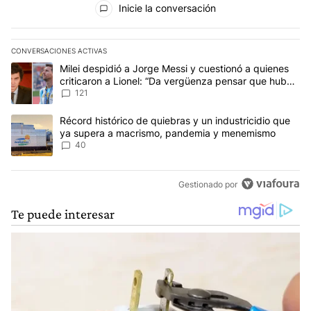
Inicie la conversación
CONVERSACIONES ACTIVAS
Este listado muestra los artículos con más comentarios en los últim
Un artículo de tendencia con el título "Milei despidió a Jorge Mes
Milei despidió a Jorge Messi y cuestionó a quienes
criticaron a Lionel: “Da vergüenza pensar que hubo
anti-Messi”
121
Un artículo de tendencia con el título "Récord histórico de quie
Récord histórico de quiebras y un industricidio que
ya supera a macrismo, pandemia y menemismo
40
Gestionado por