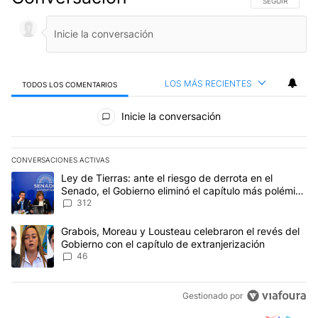
SIGA ESTA CO
SEGUIR
LOS MÁS RECIENTES
TODOS LOS COMENTARIOS
Todos los comentarios
Inicie la conversación
CONVERSACIONES ACTIVAS
Este listado muestra los artículos con más comentarios en los últim
Un artículo de tendencia con el título "Ley de Tierras: ante el ri
Ley de Tierras: ante el riesgo de derrota en el
Senado, el Gobierno eliminó el capítulo más polémico
del proyecto
312
Un artículo de tendencia con el título "Grabois, Moreau y Lousteau
Grabois, Moreau y Lousteau celebraron el revés del
Gobierno con el capítulo de extranjerización
46
Gestionado por