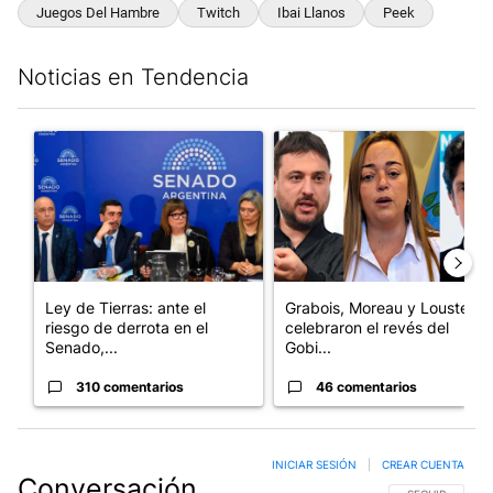
Juegos Del Hambre
Twitch
Ibai Llanos
Peek
Noticias en Tendencia
Este listado muestra los artículos con más comentarios en los últim
Un artículo de tendencia con el título "Ley de Tierras: ante el 
Un artículo de tendencia con e
Ley de Tierras: ante el
Grabois, Moreau y Lousteau
riesgo de derrota en el
celebraron el revés del
Senado,...
Gobi...
310 comentarios
46 comentarios
INICIAR SESIÓN
|
CREAR CUENTA
Conversación