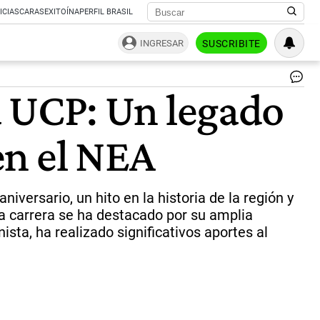
ICIAS
CARAS
EXITOÍNA
PERFIL BRASIL
INGRESAR
SUSCRIBITE
30
la UCP: Un legado
añ
de
la
en el NEA
Lic
en
Ps
en
la
iversario, un hito en la historia de la región y
UC
a carrera se ha destacado por su amplia
Un
ta, ha realizado significativos aportes al
le
de
fo
y
co
soc
en