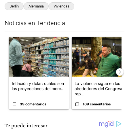
Berlín
Alemania
Viviendas
Noticias en Tendencia
Este listado muestra los artículos con más comentarios en los últim
Un artículo de tendencia con el título "Inflación y dólar: cuále
Un artículo de tendencia con e
Inflación y dólar: cuáles son
La violencia sigue en los
las proyecciones del merc...
alrededores del Congreso:
rep...
39 comentarios
109 comentarios