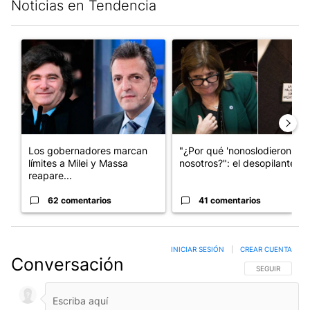
Noticias en Tendencia
Este listado muestra los artículos con más comentarios en los últim
Un artículo de tendencia con el título "Los gobernadores marcan
Un artículo de tendencia con e
Los gobernadores marcan
"¿Por qué 'nonoslodieron' a
límites a Milei y Massa
nosotros?": el desopilante ...
reapare...
62 comentarios
41 comentarios
INICIAR SESIÓN
|
CREAR CUENTA
Conversación
SIGA ESTA CO
SEGUIR