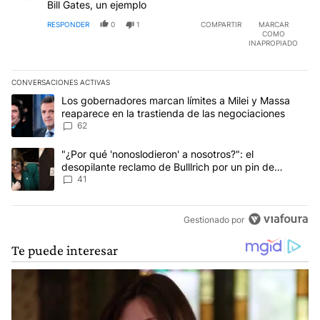
Bill Gates, un ejemplo
RESPONDER
0
1
COMPARTIR
MARCAR
COMO
INAPROPIADO
CONVERSACIONES ACTIVAS
Este listado muestra los artículos con más comentarios en los últim
Un artículo de tendencia con el título "Los gobernadores marcan l
Los gobernadores marcan límites a Milei y Massa
reaparece en la trastienda de las negociaciones
62
Un artículo de tendencia con el título ""¿Por qué 'nonoslodieron' a
"¿Por qué 'nonoslodieron' a nosotros?": el
desopilante reclamo de Bulllrich por un pin de
Malvinas
41
Gestionado por