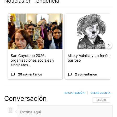
Noticias en Tendencia
Este listado muestra los artículos con más comentarios en los últim
Un artículo de tendencia con el título "San Cayetano 2026: orga
Un artículo de tendencia con e
San Cayetano 2026:
Micky Vainilla y un fenómeno
organizaciones sociales y
barroso
sindicatos...
29 comentarios
2 comentarios
INICIAR SESIÓN
|
CREAR CUENTA
Conversación
SIGA ESTA CO
SEGUIR