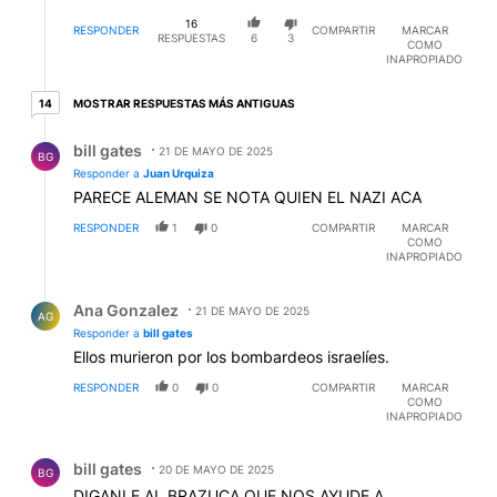
organización terrorista que recluta a futuros
16
terroristas y romper lazos con la entidad genocida
RESPONDER
COMPARTIR
MARCAR
RESPUESTAS
6
3
COMO
como lo hizo Alfonsín con la Sudafrica boer.
INAPROPIADO
14 respuestas más antiguas
MOSTRAR RESPUESTAS MÁS ANTIGUAS
14
Respuesta de bill gates.
bill gates
21 DE MAYO DE 2025
BG
Responder a
Juan Urquiza
PARECE ALEMAN SE NOTA QUIEN EL NAZI ACA
RESPONDER
1
0
COMPARTIR
MARCAR
COMO
INAPROPIADO
Respuesta de Ana Gonzalez.
Ana Gonzalez
21 DE MAYO DE 2025
AG
Responder a
bill gates
Ellos murieron por los bombardeos israelíes.
RESPONDER
0
0
COMPARTIR
MARCAR
COMO
INAPROPIADO
Comentario de bill gates.
bill gates
20 DE MAYO DE 2025
BG
DIGANLE AL BRAZUCA QUE NOS AYUDE A