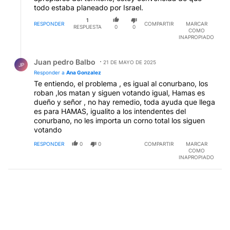
todo estaba planeado por Israel.
1
RESPONDER
COMPARTIR
MARCAR
RESPUESTA
0
0
COMO
INAPROPIADO
Respuesta de Juan pedro Balbo.
Juan pedro Balbo
21 DE MAYO DE 2025
JP
Responder a
Ana Gonzalez
Te entiendo, el problema , es igual al conurbano, los
roban ,los matan y siguen votando igual, Hamas es
dueño y señor , no hay remedio, toda ayuda que llega
es para HAMAS, igualito a los intendentes del
conurbano, no les importa un corno total los siguen
votando
RESPONDER
0
0
COMPARTIR
MARCAR
COMO
INAPROPIADO