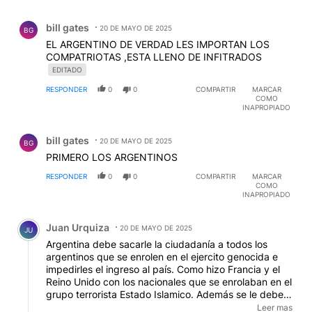
Comentario de bill gates.
bill gates
20 DE MAYO DE 2025
BG
EL ARGENTINO DE VERDAD LES IMPORTAN LOS
COMPATRIOTAS ,ESTA LLENO DE INFITRADOS
EDITADO
RESPONDER
0
0
COMPARTIR
MARCAR
COMO
INAPROPIADO
Comentario de bill gates.
bill gates
20 DE MAYO DE 2025
BG
PRIMERO LOS ARGENTINOS
RESPONDER
0
0
COMPARTIR
MARCAR
COMO
INAPROPIADO
Comentario de Juan Urquiza.
Juan Urquiza
20 DE MAYO DE 2025
JU
Argentina debe sacarle la ciudadanía a todos los
argentinos que se enrolen en el ejercito genocida e
impedirles el ingreso al país. Como hizo Francia y el
Reino Unido con los nacionales que se enrolaban en el
grupo terrorista Estado Islamico. Además se le debe
sacar la personería jurídica a la DAI por ser una
Leer mas