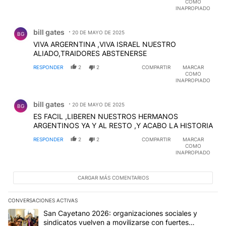
COMO
INAPROPIADO
Comentario de bill gates.
bill gates
20 DE MAYO DE 2025
BG
VIVA ARGERNTINA ,VIVA ISRAEL NUESTRO
ALIADO,TRAIDORES ABSTENERSE
RESPONDER
2
2
COMPARTIR
MARCAR
COMO
INAPROPIADO
Comentario de bill gates.
bill gates
20 DE MAYO DE 2025
BG
ES FACIL ,LIBEREN NUESTROS HERMANOS
ARGENTINOS YA Y AL RESTO ,Y ACABO LA HISTORIA
RESPONDER
2
2
COMPARTIR
MARCAR
COMO
INAPROPIADO
CARGAR MÁS COMENTARIOS
CONVERSACIONES ACTIVAS
Este listado muestra los artículos con más comentarios en los últim
Un artículo de tendencia con el título "San Cayetano 2026: organi
San Cayetano 2026: organizaciones sociales y
sindicatos vuelven a movilizarse con fuertes