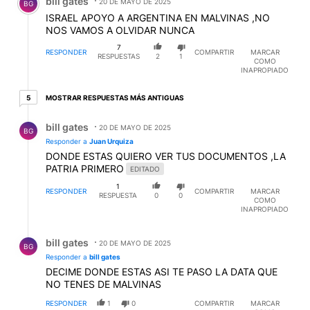
bill gates
20 DE MAYO DE 2025
BG
ISRAEL APOYO A ARGENTINA EN MALVINAS ,NO
NOS VAMOS A OLVIDAR NUNCA
7
RESPONDER
COMPARTIR
MARCAR
RESPUESTAS
2
1
COMO
INAPROPIADO
5 respuestas más antiguas
MOSTRAR RESPUESTAS MÁS ANTIGUAS
5
Respuesta de bill gates.
bill gates
20 DE MAYO DE 2025
BG
Responder a
Juan Urquiza
DONDE ESTAS QUIERO VER TUS DOCUMENTOS ,LA
PATRIA PRIMERO
EDITADO
1
RESPONDER
COMPARTIR
MARCAR
RESPUESTA
0
0
COMO
INAPROPIADO
Respuesta de bill gates.
bill gates
20 DE MAYO DE 2025
BG
Responder a
bill gates
DECIME DONDE ESTAS ASI TE PASO LA DATA QUE
NO TENES DE MALVINAS
RESPONDER
1
0
COMPARTIR
MARCAR