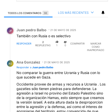
LOS MÁS RECIENTES
TODOS LOS COMENTARIOS
98
Todos los comentarios
Comentario de Juan pedro Balbo.
Juan pedro Balbo
21 DE MAYO DE 2025
JP
También con Rusia o es selectivo
2
RESPONDER
COMPARTIR
MARCAR
RESPUESTAS
1
0
COMO
INAPROPIADO
Respuesta de Ana Gonzalez.
Ana Gonzalez
21 DE MAYO DE 2025
AG
Responder a
Juan pedro Balbo
No comparar la guerra entre Ucrania y Rusia con lo
que sucede en Gaza.
Occidente provee de armas y recursos a Ucrania . Los
gazaties sólo tienen piedras para defenderse. La
agresión a Israel no provino del Estado Palestino sino
de la organización Hamas, esto siempre que creamos
la versión israelí. A esta altura dada la desproporcion
entre la agresión y la defensa, asi como el interes de
apropiarse del territorio, estoy convencida de que