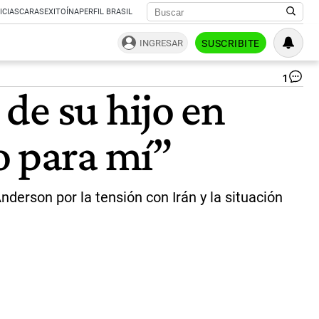
ICIAS
CARAS
EXITOÍNA
PERFIL BRASIL
INGRESAR
SUSCRIBITE
1
Tr
de su hijo en
as
qu
no
 para mí”
asi
al
ca
de
su
derson por la tensión con Irán y la situación
hij
en
un
isl
pa
y
exp
el
mo