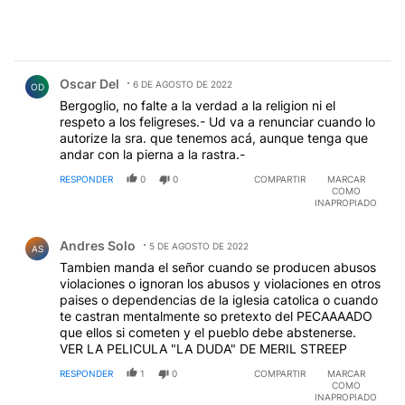
Comentario de Oscar Del.
Oscar Del
6 DE AGOSTO DE 2022
OD
Bergoglio, no falte a la verdad a la religion ni el
respeto a los feligreses.- Ud va a renunciar cuando lo
autorize la sra. que tenemos acá, aunque tenga que
andar con la pierna a la rastra.-
RESPONDER
0
0
COMPARTIR
MARCAR
COMO
INAPROPIADO
Comentario de Andres Solo.
Andres Solo
5 DE AGOSTO DE 2022
AS
Tambien manda el señor cuando se producen abusos
violaciones o ignoran los abusos y violaciones en otros
paises o dependencias de la iglesia catolica o cuando
te castran mentalmente so pretexto del PECAAAADO
que ellos si cometen y el pueblo debe abstenerse.
VER LA PELICULA "LA DUDA" DE MERIL STREEP
RESPONDER
1
0
COMPARTIR
MARCAR
COMO
INAPROPIADO