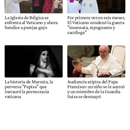
La Iglesia de Bélgica se
Por primera vez en seis meses,
enfrenta al Vaticano y ahora
El Vaticano condenó la guerra
bendice a parejas gays
"insensata, repugnante y
sacrílega"
La historia de Marozia, la
Audiencia atípica del Papa
perversa "Papisa" que
Francisco: un niño se le acercó
instauró la pornocracia
y un miembro de la Guardia
vaticana
Suiza se desmayó