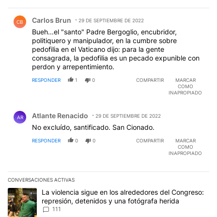
Comentario de Carlos Brun.
Carlos Brun
29 DE SEPTIEMBRE DE 2022
CB
Bueh...el "santo" Padre Bergoglio, encubridor,
politiquero y manipulador, en la cumbre sobre
pedofilia en el Vaticano dijo: para la gente
consagrada, la pedofilia es un pecado expunible con
perdon y arrepentimiento.
RESPONDER
1
0
COMPARTIR
MARCAR
COMO
INAPROPIADO
Comentario de Atlante Renacido.
Atlante Renacido
29 DE SEPTIEMBRE DE 2022
AR
No excluído, santificado. San Cionado.
RESPONDER
0
0
COMPARTIR
MARCAR
COMO
INAPROPIADO
CONVERSACIONES ACTIVAS
Este listado muestra los artículos con más comentarios en los últim
Un artículo de tendencia con el título "La violencia sigue en los 
La violencia sigue en los alrededores del Congreso:
represión, detenidos y una fotógrafa herida
111