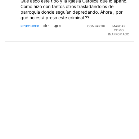
Que asco este tipo y la iglesia Católica que lo apañó.
Como hizo con tantos otros trasladándolos de
parroquia donde seguían depredando. Ahora , por
qué no está preso este criminal ??
RESPONDER
1
0
COMPARTIR
MARCAR
COMO
INAPROPIADO