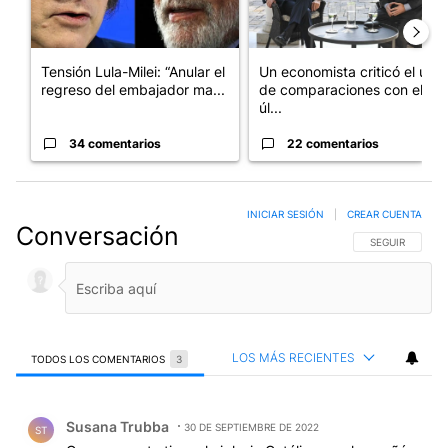
Tensión Lula-Milei: “Anular el
Un economista criticó el uso
regreso del embajador ma...
de comparaciones con el
úl...
34 comentarios
22 comentarios
INICIAR SESIÓN
|
CREAR CUENTA
Conversación
SIGA ESTA CO
SEGUIR
LOS MÁS RECIENTES
TODOS LOS COMENTARIOS
3
Todos los comentarios
Comentario de Susana Trubba.
Susana Trubba
30 DE SEPTIEMBRE DE 2022
ST