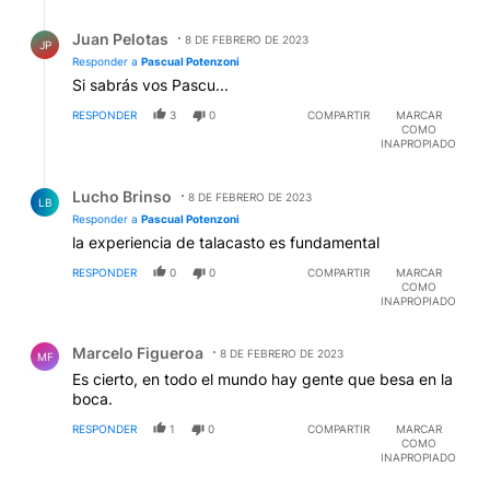
Respuesta de Juan Pelotas.
Juan Pelotas
8 DE FEBRERO DE 2023
JP
Responder a
Pascual Potenzoni
Si sabrás vos Pascu...
RESPONDER
3
0
COMPARTIR
MARCAR
COMO
INAPROPIADO
Respuesta de Lucho Brinso.
Lucho Brinso
8 DE FEBRERO DE 2023
LB
Responder a
Pascual Potenzoni
la experiencia de talacasto es fundamental
RESPONDER
0
0
COMPARTIR
MARCAR
COMO
INAPROPIADO
Comentario de Marcelo Figueroa.
Marcelo Figueroa
8 DE FEBRERO DE 2023
MF
Es cierto, en todo el mundo hay gente que besa en la
boca.
RESPONDER
1
0
COMPARTIR
MARCAR
COMO
INAPROPIADO