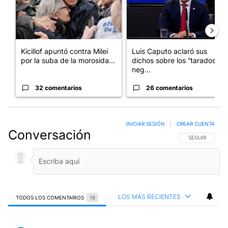
Kicillof apuntó contra Milei
Luis Caputo aclaró sus
por la suba de la morosida...
dichos sobre los “tarados” y
neg...
32 comentarios
26 comentarios
INICIAR SESIÓN
|
CREAR CUENTA
Conversación
SIGA ESTA CO
SEGUIR
LOS MÁS RECIENTES
TODOS LOS COMENTARIOS
16
Todos los comentarios
Comentario de Marcelo Olavarria.