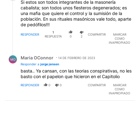
Si estos son todos integrantes de la masonería
cabalista; son todos unos fiesteros degenerados; es
una mafia que quiere el control y la sumisión de la
población. En sus rituales masónicos vale todo, aparte
de pedófilos!!!
1
RESPONDER
COMPARTIR
MARCAR
RESPUESTA
0
2
COMO
INAPROPIADO
Respuesta de Maria OConnor.
Maria OConnor
14 DE FEBRERO DE 2023
MO
Responder a
jorge jensen
basta.. Ya cansan, con las teorias conspirativas, no les
basto con el papelon que hicieron en el Capitolio
RESPONDER
0
0
COMPARTIR
MARCAR
COMO
INAPROPIADO