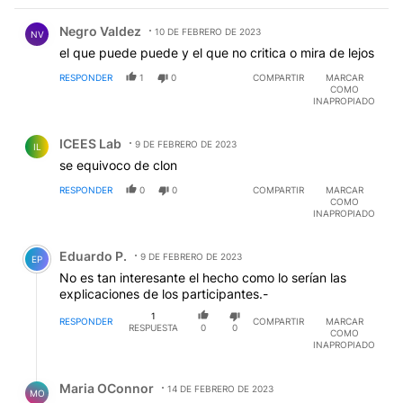
Comentario de Negro Valdez.
Negro Valdez
10 DE FEBRERO DE 2023
NV
el que puede puede y el que no critica o mira de lejos
RESPONDER
1
0
COMPARTIR
MARCAR
COMO
INAPROPIADO
Comentario de ICEES Lab.
ICEES Lab
9 DE FEBRERO DE 2023
IL
se equivoco de clon
RESPONDER
0
0
COMPARTIR
MARCAR
COMO
INAPROPIADO
Comentario de Eduardo P..
Eduardo P.
9 DE FEBRERO DE 2023
EP
No es tan interesante el hecho como lo serían las
explicaciones de los participantes.-
1
RESPONDER
COMPARTIR
MARCAR
RESPUESTA
0
0
COMO
INAPROPIADO
Respuesta de Maria OConnor.
Maria OConnor
14 DE FEBRERO DE 2023
MO