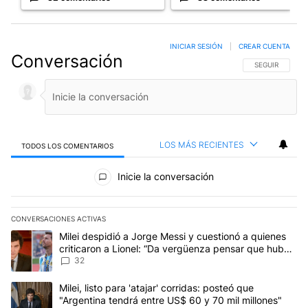
INICIAR SESIÓN
|
CREAR CUENTA
Conversación
SIGA ESTA CO
SEGUIR
LOS MÁS RECIENTES
TODOS LOS COMENTARIOS
Todos los comentarios
Inicie la conversación
CONVERSACIONES ACTIVAS
Este listado muestra los artículos con más comentarios en los últim
Un artículo de tendencia con el título "Milei despidió a Jorge Mes
Milei despidió a Jorge Messi y cuestionó a quienes
criticaron a Lionel: “Da vergüenza pensar que hubo
anti-Messi”
32
Un artículo de tendencia con el título "Milei, listo para 'atajar' 
Milei, listo para 'atajar' corridas: posteó que
"Argentina tendrá entre US$ 60 y 70 mil millones"