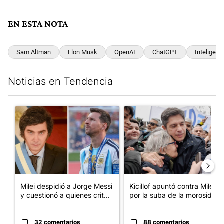
EN ESTA NOTA
Sam Altman
Elon Musk
OpenAI
ChatGPT
Inteligenci
Noticias en Tendencia
Este listado muestra los artículos con más comentarios en los últim
Un artículo de tendencia con el título "Milei despidió a Jorge 
Un artículo de tendencia con el
Milei despidió a Jorge Messi
Kicillof apuntó contra Milei
y cuestionó a quienes crit...
por la suba de la morosida...
32 comentarios
88 comentarios