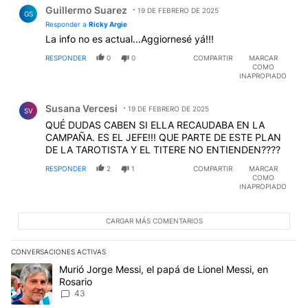
Guillermo Suarez
19 DE FEBRERO DE 2025
GS
Responder a
Ricky Argie
La info no es actual...Aggiornesé yá!!!
RESPONDER
0
0
COMPARTIR
MARCAR
COMO
INAPROPIADO
Comentario de Susana Vercesi.
Susana Vercesi
19 DE FEBRERO DE 2025
SV
QUÉ DUDAS CABEN SI ELLA RECAUDABA EN LA
CAMPAÑA. ES EL JEFE!!! QUE PARTE DE ESTE PLAN
DE LA TAROTISTA Y EL TITERE NO ENTIENDEN????
RESPONDER
2
1
COMPARTIR
MARCAR
COMO
INAPROPIADO
CARGAR MÁS COMENTARIOS
CONVERSACIONES ACTIVAS
Este listado muestra los artículos con más comentarios en los últim
Un artículo de tendencia con el título "Murió Jorge Messi, el papá
Murió Jorge Messi, el papá de Lionel Messi, en
Rosario
43