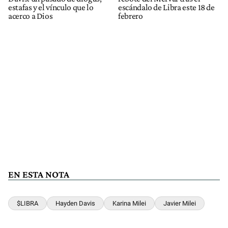
estafas y el vínculo que lo
escándalo de Libra este 18 de
acerco a Dios
febrero
EN ESTA NOTA
$LIBRA
Hayden Davis
Karina Milei
Javier Milei