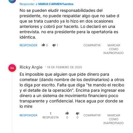
Responder a
MARIA CARMEN fuentes
No se pueden eludir responsabilidades del
presidente, no puede respaldar algo que no sabe d
que se trata cuando ya lo hizo en dos ocasiones
anteriores y cobró por hacerlo. Lo declaró en una
entrevista. no era presidente pera la opertatoria es
idéntica.
RESPONDER
0
1
COMPARTIR
MARCAR
COMO
INAPROPIADO
Comentario de Ricky Argie.
Ricky Argie
19 DE FEBRERO DE 2025
RA
Es imposible que alguien que pide dinero para
cometear (dando nombre de los destinatarios) a otros
lo diga por escrito. Falta que diga "te mando el recibo
y el detalle de la operación". Encima para ingresar ese
dinero a un sistema de movimiento financiero poco
transparente y confidencial. Hace agua por donde se
lo mire
1
RESPONDER
COMPARTIR
MARCAR
RESPUESTA
0
0
COMO
INAPROPIADO
Respuesta de Guillermo Suarez.