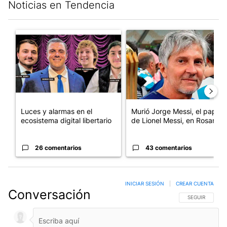
Noticias en Tendencia
Este listado muestra los artículos con más comentarios en los últim
Un artículo de tendencia con el título "Luces y alarmas en el eco
Un artículo de tendencia con e
Luces y alarmas en el
Murió Jorge Messi, el papá
ecosistema digital libertario
de Lionel Messi, en Rosario
26 comentarios
43 comentarios
INICIAR SESIÓN
|
CREAR CUENTA
Conversación
SIGA ESTA CO
SEGUIR