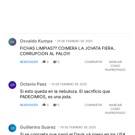
Comentario de Osvaldo Kumpa.
Osvaldo Kumpa
19 DE FEBRERO DE 2025
OK
FICHAS LIMPIAS?? COIMERA LA JOVATA FIERA..
CORRUPCION AL PALO!!!
RESPONDER
0
0
COMPARTIR
MARCAR
COMO
INAPROPIADO
Comentario de Octavio Paez.
Octavio Paez
19 DE FEBRERO DE 2025
OP
Si esto queda en la nebuloza. El sacrificio que
PADECIMIOS, es una joda.
RESPONDER
0
0
COMPARTIR
MARCAR
COMO
INAPROPIADO
Comentario de Guillermo Suarez.
Guillermo Suarez
19 DE FEBRERO DE 2025
GS
Si se concreta que pagó el Davis vá preso en los USA