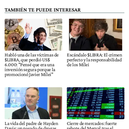
TAMBIÉN TE PUEDE INTERESAR
Habló una de las víctimas de
Escándalo $LIBRA: El crimen
$LIBRA, que perdió US$
perfecto y la responsabilidad
6.000: "Pensé que era una
de los Milei
inversión segura porque la
promocionó Javier Milei"
La vida del padre de Hayden
Cierre de mercados: fuerte
Davis: un pasado de drogas,
rebote del Merval tras el