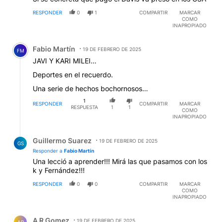
RESPONDER
0
1
COMPARTIR
MARCAR
COMO
INAPROPIADO
Comentario de Fabio Martín.
Fabio Martín
19 DE FEBRERO DE 2025
FM
JAVI Y KARI MILEI…
Deportes en el recuerdo.
Una serie de hechos bochornosos…
1
RESPONDER
COMPARTIR
MARCAR
RESPUESTA
1
1
COMO
INAPROPIADO
Respuesta de Guillermo Suarez.
Guillermo Suarez
19 DE FEBRERO DE 2025
GS
Responder a
Fabio Martín
Una lecció a aprender!!! Mirá las que pasamos con los
k y Fernández!!!
RESPONDER
0
0
COMPARTIR
MARCAR
COMO
INAPROPIADO
Comentario de A R Gomez.
A R Gomez
19 DE FEBRERO DE 2025