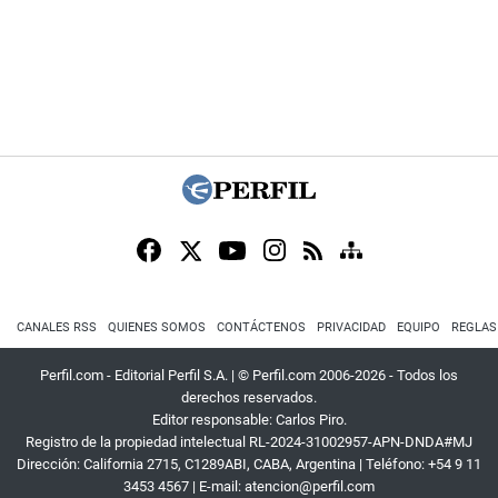
CANALES RSS
QUIENES SOMOS
CONTÁCTENOS
PRIVACIDAD
EQUIPO
REGLAS
Perfil.com - Editorial Perfil S.A.
| © Perfil.com 2006-2026 - Todos los
derechos reservados.
Editor responsable: Carlos Piro.
Registro de la propiedad intelectual RL-2024-31002957-APN-DNDA#MJ
Dirección:
California 2715
,
C1289ABI
,
CABA, Argentina
| Teléfono:
+54 9 11
3453 4567
| E-mail:
atencion@perfil.com