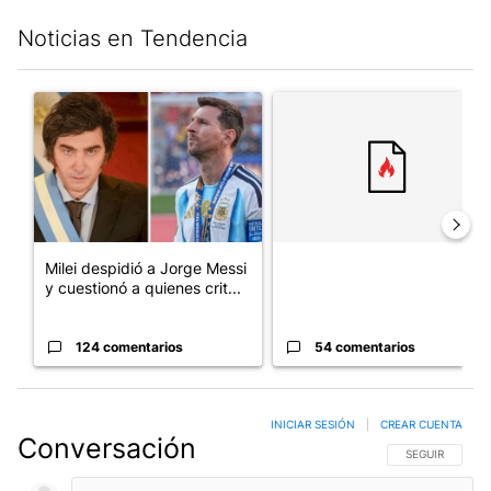
Noticias en Tendencia
Este listado muestra los artículos con más comentarios en los últim
Un artículo de tendencia con el título "Milei despidió a Jorge 
Un artículo de tendencia con e
Milei despidió a Jorge Messi
y cuestionó a quienes crit...
124 comentarios
54 comentarios
INICIAR SESIÓN
|
CREAR CUENTA
Conversación
SIGA ESTA CO
SEGUIR