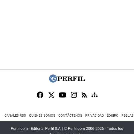
CANALES RSS
QUIENES SOMOS
CONTÁCTENOS
PRIVACIDAD
EQUIPO
REGLAS
Perfil.com - Editorial Perfil S.A.
| © Perfil.com 2006-2026 - Todos los