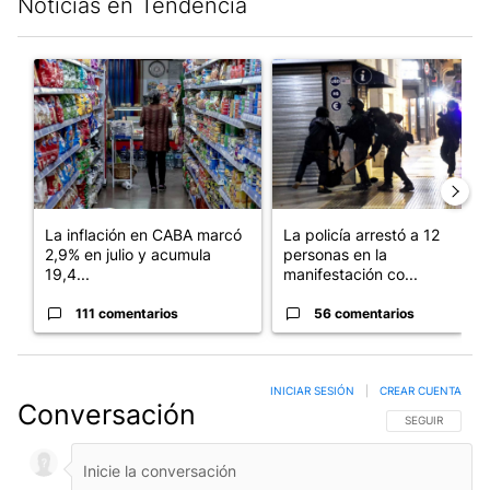
Noticias en Tendencia
Este listado muestra los artículos con más comentarios en los últim
Un artículo de tendencia con el título "La inflación en CABA ma
Un artículo de tendencia con e
La inflación en CABA marcó
La policía arrestó a 12
2,9% en julio y acumula
personas en la
19,4...
manifestación co...
111 comentarios
56 comentarios
INICIAR SESIÓN
|
CREAR CUENTA
Conversación
SIGA ESTA CO
SEGUIR