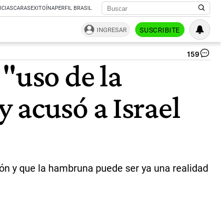
ICIAS
CARAS
EXITOÍNA
PERFIL BRASIL
INGRESAR
SUSCRIBITE
159
Fr
"uso de la
de
Ga
|
 acusó a Israel
Ag
Af
ión y que la hambruna puede ser ya una realidad