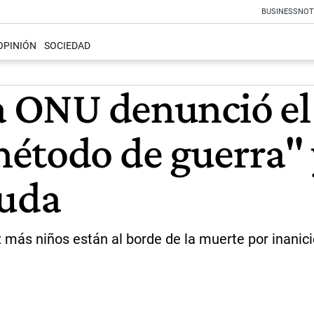
BUSINESS
NOT
OPINIÓN
SOCIEDAD
a ONU denunció el 
étodo de guerra" y
yuda
 más niños están al borde de la muerte por inanic