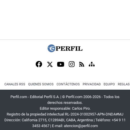
CANALES RSS
QUIENES SOMOS
CONTÁCTENOS
PRIVACIDAD
EQUIPO
REGLAS
Perfil.com - Editorial Perfil S.A.
| © Perfil.com 2006-2026 - Todos los
derechos reservados.
Editor responsable: Carlos Piro.
Registro de la propiedad intelectual RL-2024-31002957-APN-DNDA#MJ
Dirección:
California 2715
,
C1289ABI
,
CABA, Argentina
| Teléfono:
+54 9 11
3453 4567
| E-mail:
atencion@perfil.com