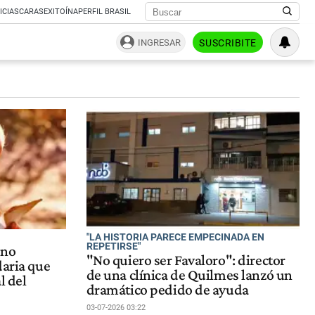
ICIAS
CARAS
EXITOÍNA
PERFIL BRASIL
INGRESAR
SUSCRIBITE
"LA HISTORIA PARECE EMPECINADA EN
REPETIRSE"
ano
"No quiero ser Favaloro": director
daria que
de una clínica de Quilmes lanzó un
l del
dramático pedido de ayuda
03-07-2026 03:22