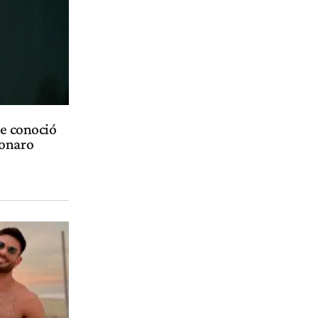
se conoció
sonaro