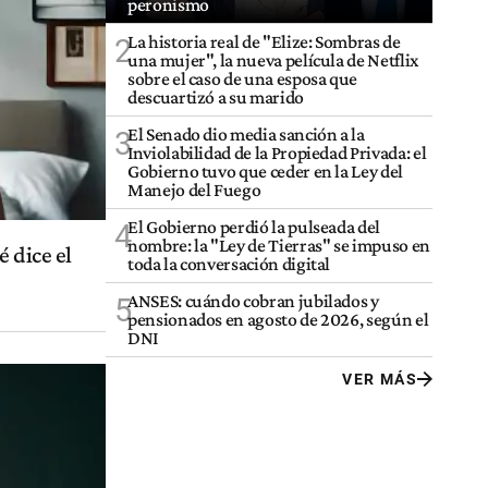
peronismo
La historia real de "Elize: Sombras de
2
una mujer", la nueva película de Netflix
sobre el caso de una esposa que
descuartizó a su marido
El Senado dio media sanción a la
3
Inviolabilidad de la Propiedad Privada: el
Gobierno tuvo que ceder en la Ley del
Manejo del Fuego
El Gobierno perdió la pulseada del
4
nombre: la "Ley de Tierras" se impuso en
 dice el
toda la conversación digital
ANSES: cuándo cobran jubilados y
5
pensionados en agosto de 2026, según el
DNI
VER MÁS