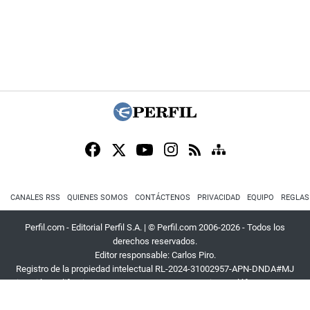
CANALES RSS
QUIENES SOMOS
CONTÁCTENOS
PRIVACIDAD
EQUIPO
REGLAS
Perfil.com - Editorial Perfil S.A.
| © Perfil.com 2006-2026 - Todos los
derechos reservados.
Editor responsable: Carlos Piro.
Registro de la propiedad intelectual RL-2024-31002957-APN-DNDA#MJ
Dirección:
California 2715
,
C1289ABI
,
CABA, Argentina
| Teléfono:
+54 9 11
3453 4567
| E-mail:
atencion@perfil.com