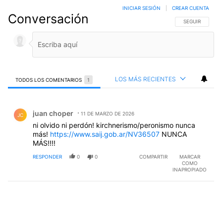
INICIAR SESIÓN
|
CREAR CUENTA
Conversación
SIGA ESTA CO
SEGUIR
LOS MÁS RECIENTES
TODOS LOS COMENTARIOS
1
Todos los comentarios
Comentario de juan choper.
juan choper
11 DE MARZO DE 2026
JC
ni olvido ni perdón! kirchnerismo/peronismo nunca
más!
https://www.saij.gob.ar/NV36507
NUNCA
MÁS!!!!
RESPONDER
0
0
COMPARTIR
MARCAR
COMO
INAPROPIADO