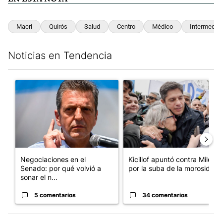
Macri
Quirós
Salud
Centro
Médico
Intermedio
Noticias en Tendencia
Este listado muestra los artículos con más comentarios en los últim
Un artículo de tendencia con el título "Negociaciones en el Se
Un artículo de tendencia con el
Negociaciones en el
Kicillof apuntó contra Milei
Senado: por qué volvió a
por la suba de la morosida...
sonar el n...
5 comentarios
34 comentarios