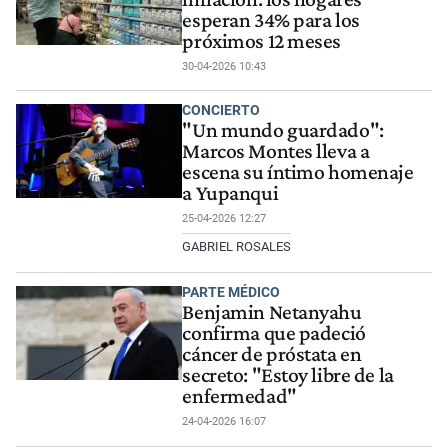
esperan 34% para los
próximos 12 meses
30-04-2026 10:43
CONCIERTO
"Un mundo guardado":
Marcos Montes lleva a
escena su íntimo homenaje
a Yupanqui
25-04-2026 12:27
GABRIEL ROSALES
PARTE MÉDICO
Benjamin Netanyahu
confirma que padeció
cáncer de próstata en
secreto: "Estoy libre de la
enfermedad"
24-04-2026 16:07