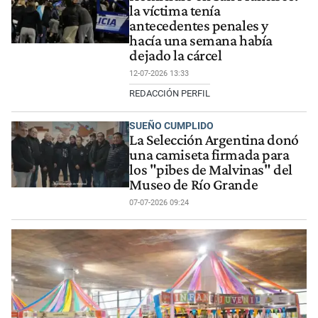
la víctima tenía
antecedentes penales y
hacía una semana había
dejado la cárcel
12-07-2026 13:33
REDACCIÓN PERFIL
SUEÑO CUMPLIDO
La Selección Argentina donó
una camiseta firmada para
los "pibes de Malvinas" del
Museo de Río Grande
07-07-2026 09:24