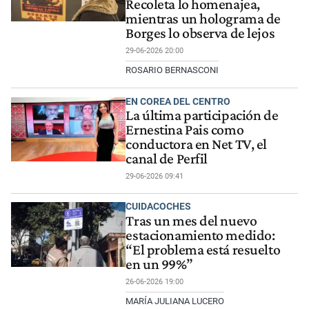
Recoleta lo homenajea,
mientras un holograma de
Borges lo observa de lejos
29-06-2026 20:00
ROSARIO BERNASCONI
EN COREA DEL CENTRO
La última participación de
Ernestina Pais como
conductora en Net TV, el
canal de Perfil
29-06-2026 09:41
CUIDACOCHES
Tras un mes del nuevo
estacionamiento medido:
“El problema está resuelto
en un 99%”
26-06-2026 19:00
MARÍA JULIANA LUCERO