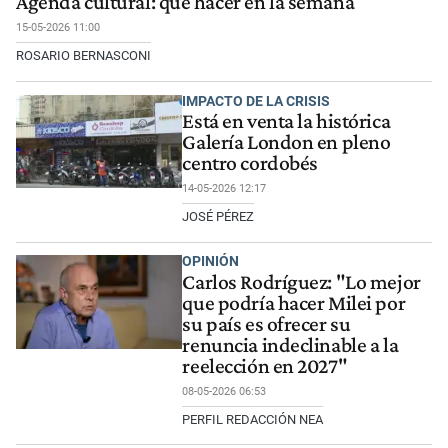
Agenda cultural: qué hacer en la semana
15-05-2026 11:00
ROSARIO BERNASCONI
IMPACTO DE LA CRISIS
Está en venta la histórica
Galería London en pleno
centro cordobés
14-05-2026 12:17
JOSÉ PÉREZ
OPINIÓN
Carlos Rodríguez: "Lo mejor
que podría hacer Milei por
su país es ofrecer su
renuncia indeclinable a la
reelección en 2027"
08-05-2026 06:53
PERFIL REDACCIÓN NEA