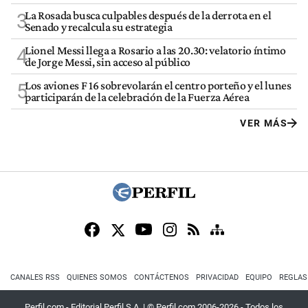
La Rosada busca culpables después de la derrota en el
3
Senado y recalcula su estrategia
Lionel Messi llega a Rosario a las 20.30: velatorio íntimo
4
de Jorge Messi, sin acceso al público
Los aviones F 16 sobrevolarán el centro porteño y el lunes
5
participarán de la celebración de la Fuerza Aérea
VER MÁS
CANALES RSS
QUIENES SOMOS
CONTÁCTENOS
PRIVACIDAD
EQUIPO
REGLAS
Perfil.com - Editorial Perfil S.A.
| © Perfil.com 2006-2026 - Todos los