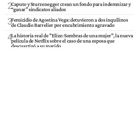
2
Caputo y Sturzenegger crean un fondo para indemnizar y
“ganar” sindicatos aliados
3
Femicidio de Agostina Vega: detuvieron a dos inquilinos
de Claudio Barrelier por encubrimiento agravado
4
La historia real de "Elize: Sombras de una mujer", la nueva
película de Netflix sobre el caso de una esposa que
descuartizó a su marido
5
El Senado dio media sanción a la Inviolabilidad de la
Propiedad Privada: el Gobierno tuvo que ceder en la Ley
del Manejo del Fuego
VER MÁS