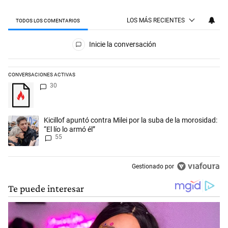
LOS MÁS RECIENTES
TODOS LOS COMENTARIOS
Todos los comentarios
Inicie la conversación
CONVERSACIONES ACTIVAS
Este listado muestra los artículos con más comentarios en los últimos 
Un artículo de tendencia con el título "" con 30 comentarios.
30
Un artículo de tendencia con el título "Kicillof apuntó contra Milei por 
Kicillof apuntó contra Milei por la suba de la morosidad:
“El lío lo armó él”
55
Gestionado por