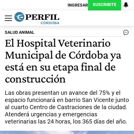
SUSCRIBITE
INGRESAR
Política
Economía
Judiciales
Sociedad
Cultura
Espectáculos
Deportes
Protagonistas
SALUD ANIMAL
El Hospital Veterinario
Municipal de Córdoba ya
está en su etapa final de
construcción
Las obras presentan un avance del 75% y el
espacio funcionará en barrio San Vicente junto
al cuarto Centro de Castraciones de la ciudad.
Atenderá urgencias y emergencias
veterinarias las 24 horas, los 365 días del año.