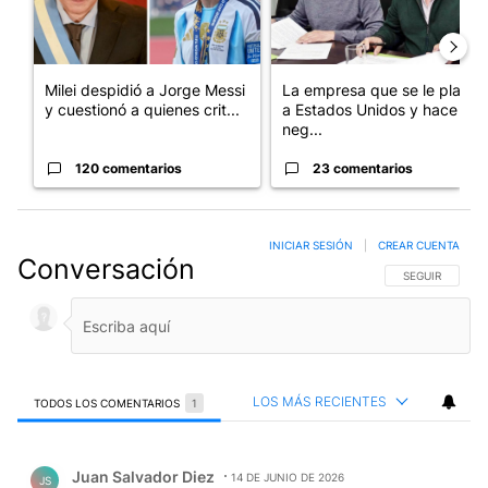
Milei despidió a Jorge Messi
La empresa que se le plantó
y cuestionó a quienes crit...
a Estados Unidos y hace
neg...
120 comentarios
23 comentarios
INICIAR SESIÓN
|
CREAR CUENTA
Conversación
SIGA ESTA CO
SEGUIR
LOS MÁS RECIENTES
TODOS LOS COMENTARIOS
1
Todos los comentarios
Comentario de Juan Salvador Diez.
Juan Salvador Diez
14 DE JUNIO DE 2026
JS