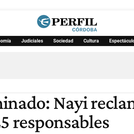
nomía
Judiciales
Sociedad
Cultura
Espectácul
Política
Pymes
Salud
Internacional
Clima
Deportes
Business
Noticias
Caras
inado: Nayi recla
25 responsables