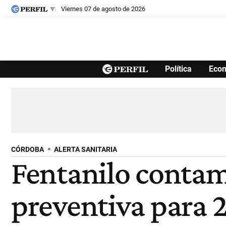
viernes 07 de agosto de 2026
Últimas noticias
Política
Eco
Inicio
Ahora
Opinión
Cultura
Arte
Educación
Videos
Córdoba
Reperfilar
Diario del Juicio
CÓRDOBA
ALERTA SANITARIA
Fentanilo contam
preventiva para 