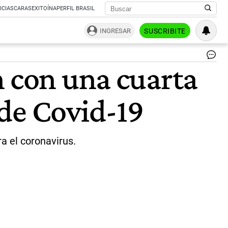
ICIAS
CARAS
EXITOÍNA
PERFIL BRASIL
INGRESAR
SUSCRIBITE
co
n con una cuarta
en
Isr
|
de Covid-19
AG
AF
a el coronavirus.