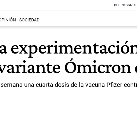
BUSINESS
NOT
OPINIÓN
SOCIEDAD
 la experimentació
 variante Ómicron 
 semana una cuarta dosis de la vacuna Pfizer contr